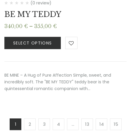
(0 review)
BE MY TEDDY
Price
340,00
€
–
355,00
€
range:
340,00 €
SELECT OPTIONS
through
355,00 €
BE MINE – A Hug of Pure Affection Simple, sweet, and
incredibly soft. The "BE MY TEDDY" teddy bear is the
quintessential romantic companion with…
1
2
3
4
…
13
14
15