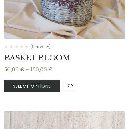
(0 review)
BASKET BLOOM
Price
50,00
€
–
150,00
€
range:
50,00 €
SELECT OPTIONS
through
150,00 €