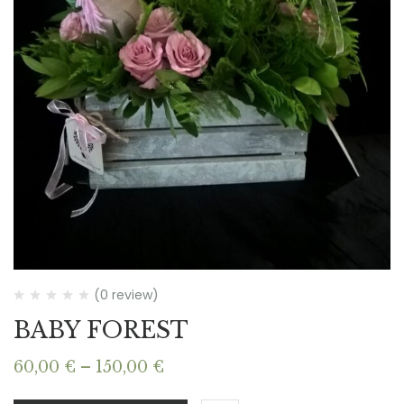
(0 review)
BABY FOREST
Price
60,00
€
–
150,00
€
range: