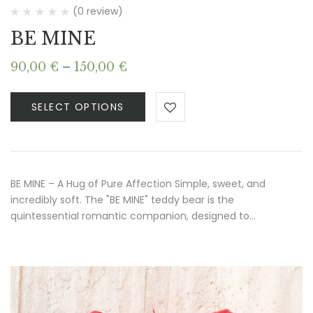
(0 review)
BE MINE
Price
90,00
€
–
150,00
€
range:
90,00 €
SELECT OPTIONS
through
150,00 €
BE MINE – A Hug of Pure Affection Simple, sweet, and
incredibly soft. The "BE MINE" teddy bear is the
quintessential romantic companion, designed to…