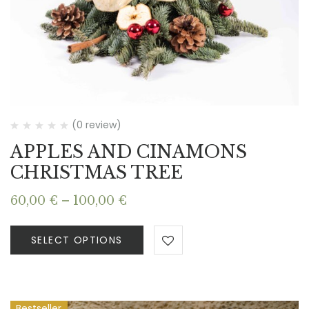
(0 review)
APPLES AND CINAMONS
CHRISTMAS TREE
Price
60,00
€
–
100,00
€
range:
60,00 €
SELECT OPTIONS
through
100,00 €
Bestseller