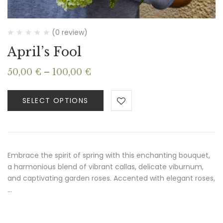
(0 review)
April’s Fool
Price
50,00
€
–
100,00
€
range:
50,00 €
SELECT OPTIONS
through
100,00 €
Embrace the spirit of spring with this enchanting bouquet,
a harmonious blend of vibrant callas, delicate viburnum,
and captivating garden roses. Accented with elegant roses,
…