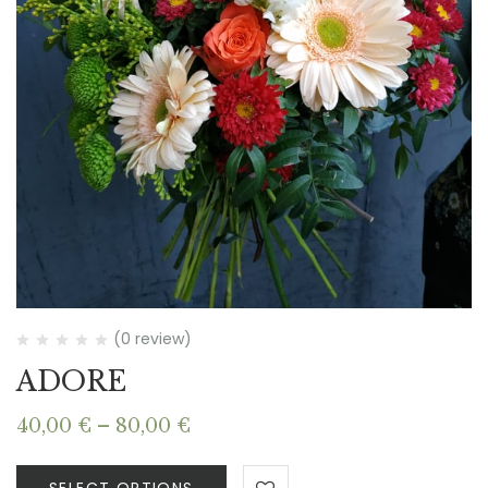
(0 review)
ADORE
Price
40,00
€
–
80,00
€
range:
40,00 €