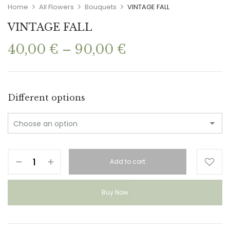
Home
All Flowers
Bouquets
VINTAGE FALL
VINTAGE FALL
Price
40,00
€
–
90,00
€
range:
40,00 €
through
90,00 €
Different options
VINTAGE
Add to cart
FALL
quantity
Buy Now