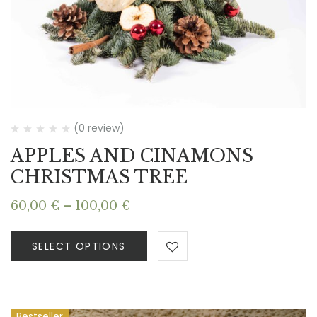
(0 review)
APPLES AND CINAMONS
CHRISTMAS TREE
Price
60,00
€
–
100,00
€
range:
60,00 €
SELECT OPTIONS
through
100,00 €
Bestseller