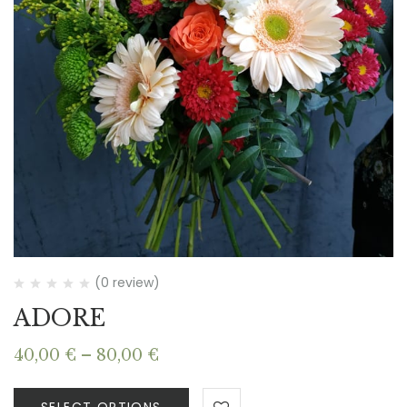
(0 review)
ADORE
Price
40,00
€
–
80,00
€
range:
40,00 €