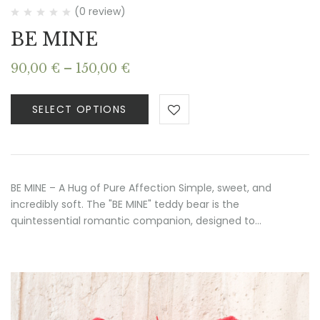
(0 review)
BE MINE
Price
90,00
€
–
150,00
€
range:
90,00 €
SELECT OPTIONS
through
150,00 €
BE MINE – A Hug of Pure Affection Simple, sweet, and
incredibly soft. The "BE MINE" teddy bear is the
quintessential romantic companion, designed to…