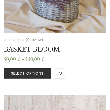
(0 review)
BASKET BLOOM
Price
50,00
€
–
150,00
€
range:
50,00 €
SELECT OPTIONS
through
150,00 €