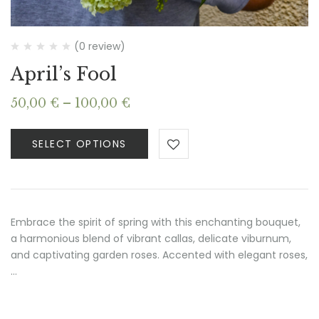
(0 review)
April’s Fool
Price
50,00
€
–
100,00
€
range:
50,00 €
SELECT OPTIONS
through
100,00 €
Embrace the spirit of spring with this enchanting bouquet,
a harmonious blend of vibrant callas, delicate viburnum,
and captivating garden roses. Accented with elegant roses,
…