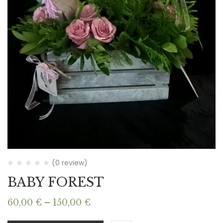
(0 review)
BABY FOREST
Price
60,00
€
–
150,00
€
range: