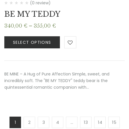
(0 review)
BE MY TEDDY
Price
340,00
€
–
355,00
€
range:
340,00 €
SELECT OPTIONS
through
355,00 €
BE MINE – A Hug of Pure Affection Simple, sweet, and
incredibly soft. The "BE MY TEDDY" teddy bear is the
quintessential romantic companion with…
1
2
3
4
…
13
14
15