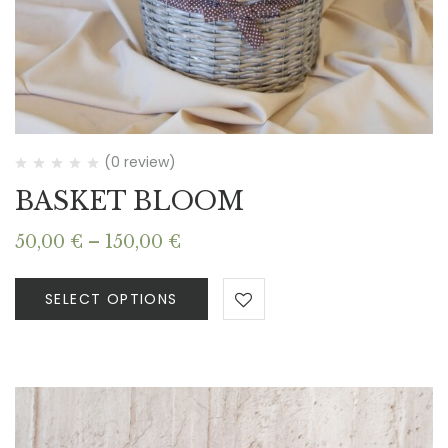
(0 review)
BASKET BLOOM
Price
50,00
€
–
150,00
€
range:
50,00 €
SELECT OPTIONS
through
150,00 €