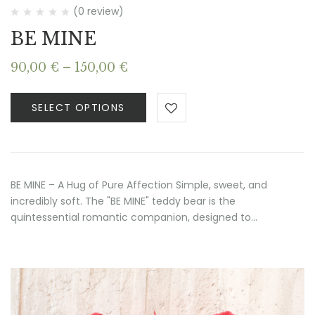
(0 review)
BE MINE
Price
90,00
€
–
150,00
€
range:
90,00 €
SELECT OPTIONS
through
150,00 €
BE MINE – A Hug of Pure Affection Simple, sweet, and
incredibly soft. The "BE MINE" teddy bear is the
quintessential romantic companion, designed to…