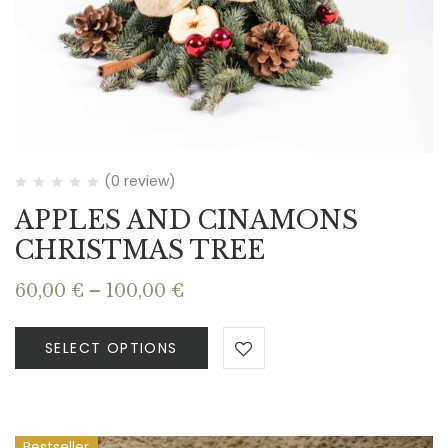
(0 review)
APPLES AND CINAMONS
CHRISTMAS TREE
Price
60,00
€
–
100,00
€
range:
60,00 €
SELECT OPTIONS
through
100,00 €
Bestseller