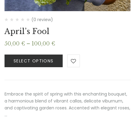
(0 review)
April’s Fool
Price
50,00
€
–
100,00
€
range:
50,00 €
SELECT OPTIONS
through
100,00 €
Embrace the spirit of spring with this enchanting bouquet,
a harmonious blend of vibrant callas, delicate viburnum,
and captivating garden roses. Accented with elegant roses,
…