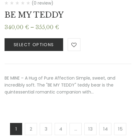
(0 review)
BE MY TEDDY
Price
340,00
€
–
355,00
€
range:
340,00 €
SELECT OPTIONS
through
355,00 €
BE MINE – A Hug of Pure Affection Simple, sweet, and
incredibly soft. The "BE MY TEDDY" teddy bear is the
quintessential romantic companion with…
1
2
3
4
…
13
14
15