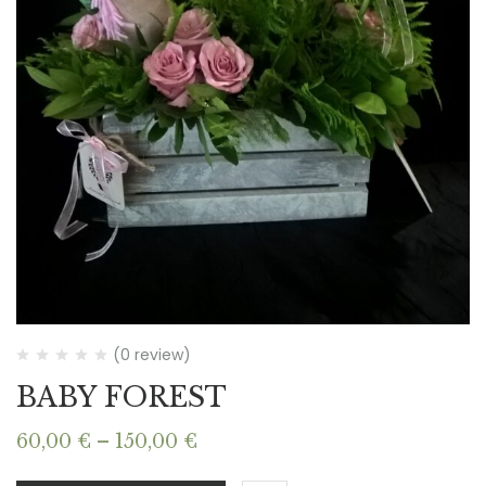
(0 review)
BABY FOREST
Price
60,00
€
–
150,00
€
range: