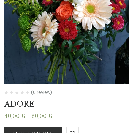
(0 review)
ADORE
Price
40,00
€
–
80,00
€
range:
40,00 €