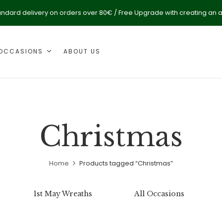
andard delivery on orders over 80€ / Free Upgrade with creating an 
OCCASIONS
ABOUT US
Christmas
Home
Products tagged “Christmas”
1st May Wreaths
All Occasions