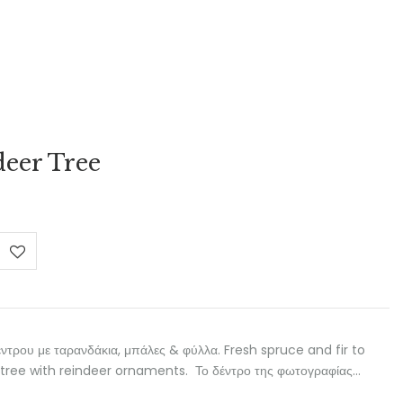
deer Tree
e
e:
0 €
ough
00 €
έντρου με ταρανδάκια, μπάλες & φύλλα. Fresh spruce and fir to
tree with reindeer ornaments. Το δέντρο της φωτογραφίας…