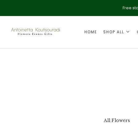
Free st
HOME
SHOP ALL
ption
Valentine's Day
All Flowers