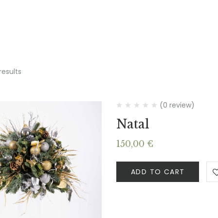
results
(0 review)
Natal
150,00
€
ADD TO CART