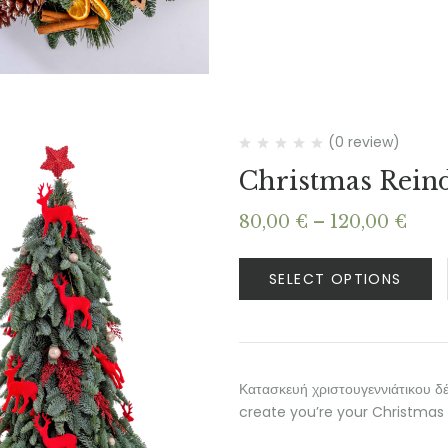
(0 review)
Christmas Rein
Pric
80,00
€
–
120,00
€
rang
80,0
SELECT OPTIONS
thr
120,
Κατασκευή χριστουγεννιάτικου δ
create you’re your Christmas 